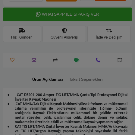
WHATSAPP İLE SİPARİŞ VER
Hızlı Gönderi
Güvenli Alışveriş
İade ve Değişim
Ürün Açıklaması
Taksit Seçenekleri
•
CAT DZ201 200 Amper TIG LIFT/MMA Çanta Tipi Profesyonel Dijital
İnverter Kaynak Makinesi
•
CAT MMA/Ark
Dijital Kaynak Makinesi yüksek frekans ve mükemmel
çalışma verimliliği ile profesyonel işlerinizde 1,6mm- 5,0mm
aralığında Kaynak Elektrotlarını mükemmel bir şekilde eriterek
metal yüzeyler, çelik, paslanmaz çelik, dökme demir ve selüloz
malzemeler üzerinde etkili ve mükemmel kaynak yapmanızı sağlar.
•
CAT TIG LIFT/MMA
Dijital İnverter Kaynak Makinesi MMA/Ark kaynağı
ve TIG LIFT/Argon Kaynağı yapma teknolojisi sayesinde iki farklı