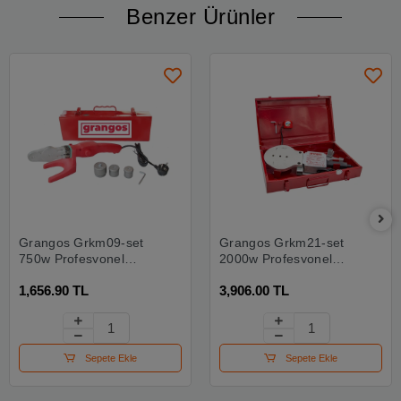
Benzer Ürünler
Grangos Grkm09-set
Grangos Grkm21-set
750w Profesyonel
2000w Profesyonel
Plastik Boru Kaynak
Plastik Boru Kaynak
1,656.90 TL
3,906.00 TL
Makinesi Setli
Makinesi Setli
Sepete Ekle
Sepete Ekle