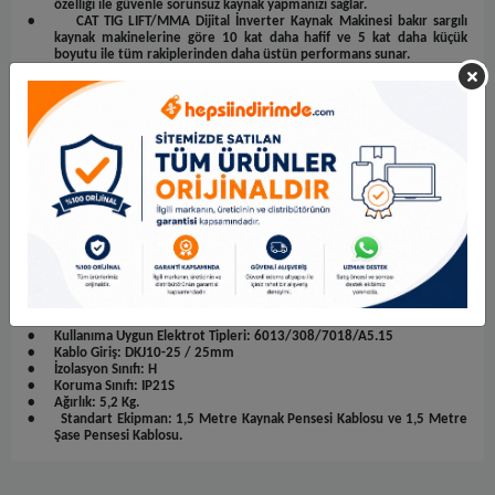
özelliği ile güvenle sorunsuz kaynak yapmanızı sağlar.
•
CAT TIG LIFT/MMA
Dijital İnverter Kaynak Makinesi bakır sargılı
kaynak makinelerine göre 10 kat daha hafif ve 5 kat daha küçük
boyutu ile tüm rakiplerinden daha üstün performans sunar.
•
CAT MCU
inverter teknolojisi sayesinde Jeneratörler ile kullanım
imkânı sağlar.
•
CAT TIG LIFT/MMA
Dijital İnverter Kaynak Makinesi 10 KWa ve üzeri
Jeneratörler ile kullanıma uygundur.
•
WIDE INPUT VOLTAGE
teknolojisi sayesinde dalgalı akıma karşı üstün
koruma sağlayarak 170 – 250V akım aralığında sorunsuz çalışmanızı
sağlar.
•
Üstün CAT teknolojisi ile İTALYA’da üretilmiştir.
•
Giriş Voltajı: 230V
•
Voltaj Aralığı: 170 – 250V
•
Boşta Çalışma Voltajı: TIG 14V / MMA 70V
•
Giriş Akımı: TIG 27,2 / MMA 35,8A
•
Kaynak Akım Aralığı: 15-200 Amper
•
Çektiği Güç: TIG 4,7 Kw
/ MMA 6,3 Kw
•
Çalışma Verimliliği: 200A 20%
•
Elektrot Çapı: 1,6 – 5,0 mm ᴓ max.
•
Kullanıma Uygun Elektrot Tipleri: 6013/308/7018/A5.15
•
Kablo Giriş: DKJ10-25 / 25mm
•
İzolasyon Sınıfı: H
•
Koruma Sınıfı: IP21S
•
Ağırlık: 5,2 Kg.
•
Standart Ekipman: 1,5 Metre Kaynak Pensesi Kablosu ve 1,5 Metre
Şase Pensesi Kablosu.