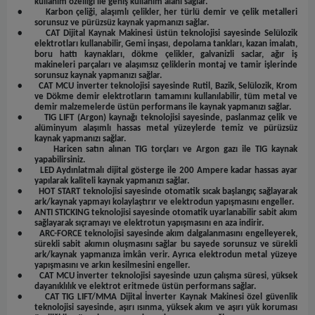
kullanım özelliği ile geniş kullanım alanı sağlar.
•
Karbon çeliği, alaşımlı çelikler, her türlü demir ve çelik metalleri
sorunsuz ve pürüzsüz kaynak yapmanızı sağlar.
•
CAT Dijital Kaynak Makinesi üstün teknolojisi sayesinde Selülozik
elektrotları kullanabilir, Gemi inşası, depolama tankları, kazan imalatı,
boru hattı kaynakları, dökme çelikler, galvanizli saclar, ağır iş
makineleri parçaları ve alaşımsız çeliklerin montaj ve tamir işlerinde
sorunsuz kaynak yapmanızı sağlar.
•
CAT MCU
inverter teknolojisi sayesinde Rutil, Bazik, Selülozik, Krom
ve Dökme demir elektrotların tamamını kullanılabilir, tüm metal ve
demir malzemelerde üstün performans ile kaynak yapmanızı sağlar.
•
TIG LIFT
(Argon) kaynağı teknolojisi sayesinde, paslanmaz çelik ve
alüminyum alaşımlı hassas metal yüzeylerde temiz ve pürüzsüz
kaynak yapmanızı sağlar.
•
Haricen satın alınan TIG torçları ve Argon gazı ile TIG kaynak
yapabilirsiniz.
•
LED Aydınlatmalı
dijital gösterge ile 200 Ampere kadar hassas ayar
yapılarak kaliteli kaynak yapmanızı sağlar.
•
HOT START
teknolojisi sayesinde otomatik sıcak başlangıç sağlayarak
ark/kaynak yapmayı kolaylaştırır ve elektrodun yapışmasını engeller.
•
ANTI STICKING
teknolojisi sayesinde otomatik uyarlanabilir sabit akım
sağlayarak sıçramayı ve elektrotun yapışmasını en aza indirir.
•
ARC-FORCE
teknolojisi sayesinde akım dalgalanmasını engelleyerek,
sürekli sabit akımın oluşmasını sağlar bu sayede sorunsuz ve sürekli
ark/kaynak yapmanıza imkân verir. Ayrıca elektrodun metal yüzeye
yapışmasını ve arkın kesilmesini engeller.
•
CAT MCU
inverter teknolojisi sayesinde uzun çalışma süresi, yüksek
dayanıklılık ve elektrot eritmede üstün performans sağlar.
•
CAT TIG LIFT/MMA
Dijital İnverter Kaynak Makinesi özel güvenlik
teknolojisi sayesinde, aşırı ısınma, yüksek akım ve aşırı yük koruması