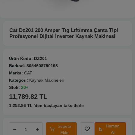
Cat Dz201 200 Amper Tıg Lıft/mma Çanta Tipi
Profesyonel Dijital İnverter Kaynak Makinesi
Ürün Kodu:
DZ201
Barkod:
8054608790193
Marka:
CAT
Kategori:
Kaynak Makineleri
Stok:
20+
11,789.82 TL
1,252.86 TL 'den başlayan taksitlerle
Hemen
Sepete
Al
Ekle