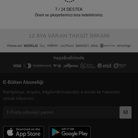
7 / 24 DESTEK
Öneri ve şikayetlerinizi bize iletebilirsiniz.
12 AYA VARAN TAKSİT İMKANI
E-Bülten Aboneliği
Kampanya, duyuru, bilgilendirmelerden e-posta ile haberdar
olmak istiyorum.