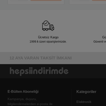
Ücretsiz Kargo
Gü
1999.₺ üzeri siparişlerinizde.
Güvenli v
12 AYA VARAN TAKSİT İMKANI
E-Bülten Aboneliği
Kategoriler
Kampanya, duyuru,
Elektronik
bilgilendirmelerden e-posta ile