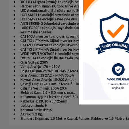
•
TIG LIFT
(Argon) kaynağı teknolojisi sayesinde, paslanmaz çelik ve alü
•
Haricen satın alınan TIG torçları ve Argon gazı ile TIG kaynak yapabilirsi
•
LED Aydınlatmalı
dijital gösterge ile 200 Ampere kadar hassas ayar yapı
•
HOT START
teknolojisi sayesinde otomatik sıcak başlangıç sağlayarak a
•
HOT START
teknolojisi sayesinde düşük akım değerlerinde çalışırken b
•
ANTI STICKING
teknolojisi sayesinde otomatik uyarlanabilir sabit akım 
•
ARC-FORCE
teknolojisi sayesinde akım dalgalanmasını engelleyerek, 
kesilmesini engeller.
•
CAT MCU
inverter teknolojisi sayesinde uzun çalışma süresi, yüksek d
•
CAT TIG LIFT/MMA
Dijital İnverter Kaynak Makinesi özel güvenlik teknol
•
CAT MCU
inverter teknolojisi sayesinde Jeneratörler ile kullanım imkân
•
CAT TIG LIFT/MMA
Dijital İnverter Kaynak Makinesi 10 KWa ve üzeri J
•
WIDE INPUT VOLTAGE
teknolojisi sayesinde dalgalı akıma karşı üstün 
•
Üstün CAT teknolojisi ile İTALYA’da üretilmiştir.
•
Giriş Voltajı: 230V
•
Voltaj Aralığı: 170 – 250V
•
Boşta Çalışma Voltajı: TIG 14V / MMA 70V
•
Giriş Akımı: TIG 27,2 / MMA 35,8A
•
Kaynak Akım Aralığı: 15-200 Amper
•
Çektiği Güç: TIG 4,7 Kw
/ MMA 6,3 Kw
•
Çalışma Verimliliği: 200A 20%
•
Elektrot Çapı: 1,6 – 5,0 mm ᴓ max.
•
Kullanıma Uygun Elektrot Tipleri: 6013/308/7018/A5.15
•
Kablo Giriş: DKJ10-25 / 25mm
•
İzolasyon Sınıfı: H
•
Koruma Sınıfı: IP21S
•
Ağırlık: 5,2 Kg.
•
Standart Ekipman: 1,5 Metre Kaynak Pensesi Kablosu ve 1,5 Metre Şa