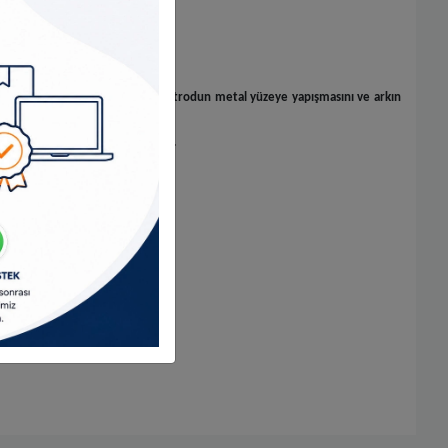
nı sağlar.
apmanıza imkân verir. Ayrıca elektrodun metal yüzeye yapışmasını ve arkın
 sorunsuz kaynak yapmanızı sağlar.