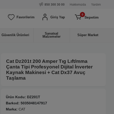
850 300 30 00
Hakkımızda
Yardım
0
Sepetim
Favorilerim
Giriş Yap
Sanatsal
Güvenlik Ürünleri
Süper Market
Malzemeler
Cat Dz201t 200 Amper Tıg Lıft/mma
Çanta Tipi Profesyonel Dijital İnverter
Kaynak Makinesi + Cat Dx37 Avuç
Taşlama
Ürün Kodu:
DZ201T
Barkod:
5035048147917
Marka:
CAT