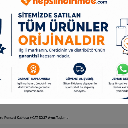
minyum alaşımlı hassas metal yüzeylerde temiz ve pürüzsüz kaynak yapmanızı sağlar.
niz.
larak kaliteli kaynak yapmanızı sağlar.
rk/kaynak yapmayı kolaylaştırır ve elektrodun yapışmasını engeller.
ile kaynak başlangıcında yüksek akım değeri elde ederek elektrodun kolay tutuşması
sağlayarak sıçramayı ve elektrotun yapışmasını en aza indirir.
sürekli sabit akımın oluşmasını sağlar bu sayede sorunsuz ve sürekli ark/kaynak y
ayanıklılık ve elektrot eritmede üstün performans sağlar.
ojisi sayesinde, aşırı ısınma, yüksek akım ve aşırı yük koruması özelliği ile güvenle
ı sağlar.
eneratörler ile kullanıma uygundur.
koruma sağlayarak 170 – 250V akım aralığında sorunsuz çalışmanızı sağlar.
se Pensesi Kablosu + CAT DX37 Avuç Taşlama