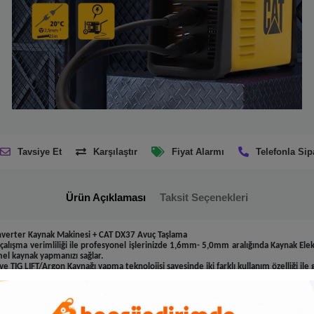
Tavsiye Et
Karşılaştır
Fiyat Alarmı
Telefonla Sip
Ürün Açıklaması
Taksit Seçenekleri
nverter Kaynak Makinesi + CAT DX37 Avuç Taşlama
lışma verimliliği ile profesyonel işlerinizde 1,6mm- 5,0mm aralığında Kaynak Elek
el kaynak yapmanızı sağlar.
TIG LIFT/Argon Kaynağı yapma teknolojisi sayesinde iki farklı kullanım özelliği ile g
unsuz ve pürüzsüz kaynak yapmanızı sağlar.
tları kullanabilir, Gemi inşası, depolama tankları, kazan imalatı, boru hattı kaynaklar
 ve Dökme demir elektrotların tamamını kullanılabilir, tüm metal ve demir malzemel