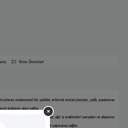
ariş
Ürün Önerileri
trotlarını mükemmel bir şekilde eriterek metal yüzeyler, çelik, paslanmaz
eniş kullanım alanı sağlar.
ı, dökme çelikler, galvanizli saclar, ağır iş makineleri parçaları ve alaşımsız
erde üstün performans ile kaynak yapmanızı sağlar.