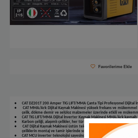
Favorilerime Ekle
•
CAT DZ201T 200 Amper TIG LIFT/MMA Çanta Tipi Profesyonel Dijital İ
•
CAT MMA/Ark
Dijital Kaynak Makinesi yüksek frekans ve mükemmel ça
çelik, dökme demir ve selüloz malzemeler üzerinde etkili ve mükemm
•
CAT TIG LIFT/MMA
Dijital İnverter Kaynak Makinesi MMA/Ark kaynağı ve 
•
Karbon çeliği, alaşımlı çelikler, her türlü demir ve çelik metalleri sor
•
CAT Dijital Kaynak Makinesi üstün teknolojisi sayesinde Selülozik elektro
çeliklerin montaj ve tamir işlerinde sorunsuz kaynak yapmanızı sağlar.
•
CAT MCU
inverter teknolojisi sayesinde Rutil, Bazik, Selülozik, Krom