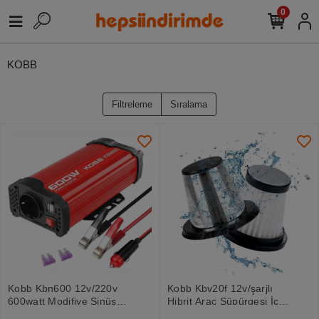
0
KOBB
Filtreleme
Sıralama
Kobb Kbn600 12v/220v
Kobb Kbv20f 12v/şarjlı
600watt Modifiye Sinüs
Hibrit Araç Süpürgesi İçin
Dönüştürücü İnvertör
Yedek Hepa+çelik Filtre