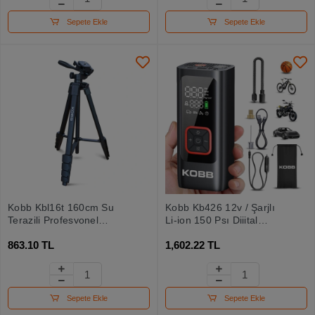
Sepete Ekle
Sepete Ekle
Kobb Kbl16t 160cm Su
Kobb Kb426 12v / Şarjlı
Terazili Profesyonel
Li-ion 150 Psı Dijital
Alüminyum Lazer Tripod
Göstergeli Akıllı Lastik
863.10 TL
1,602.22 TL
Şişirme Pompası+
Powerbank + Sos + Led
Lamba
Sepete Ekle
Sepete Ekle