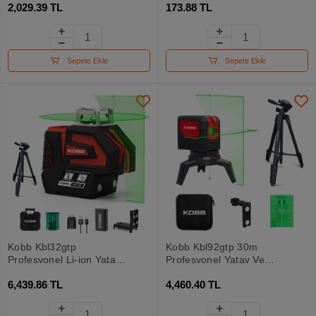
2,029.39 TL
173.88 TL
Sepete Ekle
Sepete Ekle
Kobb Kbl32gtp
Kobb Kbl92gtp 30m
Profesyonel Li-ion Yatay
Profesyonel Yatay Ve
360° Ve Dikey Otomatik
Dikey Otomatik
6,439.86 TL
4,460.40 TL
Hizalamalı Yeşil Nokta
Hizalamalı Yeşil Çapraz
Şakül Ve Çapraz Çizgi
Çizgi Lazer,noktalı Şakül
Lazer+tripod
Lazer Distomat