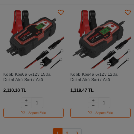
Kobb Kbs6a 6/12v 150a
Kobb Kbs4a 6/12v 120a
Dijital Akü Şarj / Akü
Dijital Akü Şarj / Akü
Bakım / Desülfatör Ve
Bakım / Desülfatör Ve
2,110.18 TL
1,319.47 TL
Power Supply
Power Supply
Sepete Ekle
Sepete Ekle
1
2
3