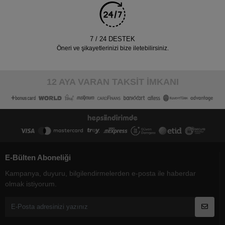
7 / 24 DESTEK
Öneri ve şikayetlerinizi bize iletebilirsiniz.
12 AYA VARAN TAKSİT İMKANI
E-Bülten Aboneliği
Kampanya, duyuru, bilgilendirmelerden e-posta ile haberdar
olmak istiyorum.