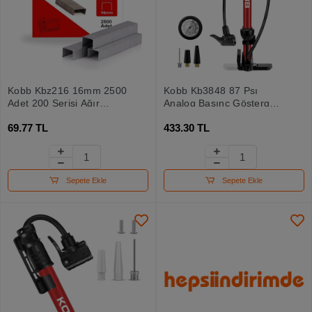
Kobb Kbz216 16mm 2500
Kobb Kb3848 87 Psı
Adet 200 Serisi Ağır
Analog Basınç Göstergeli
Hizmet Tipi Zımba Teli
Taşınabilir El Pompası
69.77 TL
433.30 TL
Sepete Ekle
Sepete Ekle