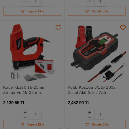
Sepete Ekle
Sepete Ekle
Kobb Kbz90 15-25mm
Kobb Kbs10a 6/12v 200a
Zımba Ve 15-32mm
Dijital Akü Şarj / Akü
Profesyonel Çivi Çakma
Bakım / Desülfatör Ve
2,139.55 TL
2,452.90 TL
Makinesi + 3000 Adet
Power Supply
Yedek Zımba Ve Çivi
Sepete Ekle
Sepete Ekle