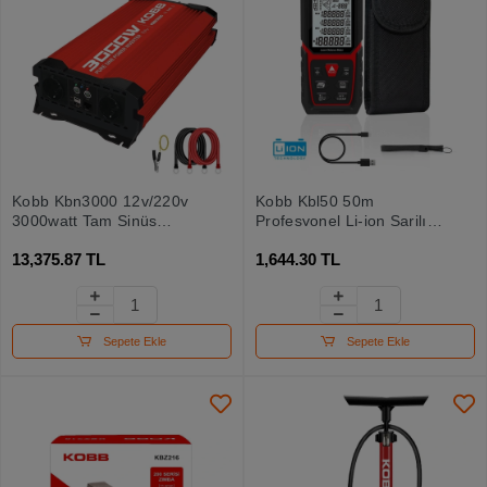
Kobb Kbn3000 12v/220v
Kobb Kbl50 50m
3000watt Tam Sinüs
Profesyonel Li-ion Şarjlı
Dönüştürücü İnvertör
Lazer Metre
13,375.87 TL
1,644.30 TL
Sepete Ekle
Sepete Ekle