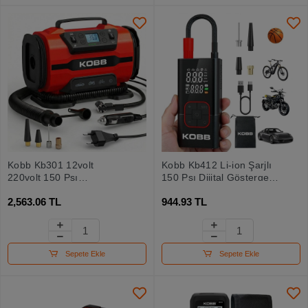
Kobb Kb301 12volt
Kobb Kb412 Li-ion Şarjlı
220volt 150 Psı
150 Psı Dijital Göstergeli
Ayarlanabilir Dijital Basınç
Akıllı Lastik Şişirme
2,563.06 TL
944.93 TL
Göstergeli Lastik Ve
Pompası+ Powerbank +
Yatak Şişirme Pompası
Sos + Led Lamba
Sepete Ekle
Sepete Ekle