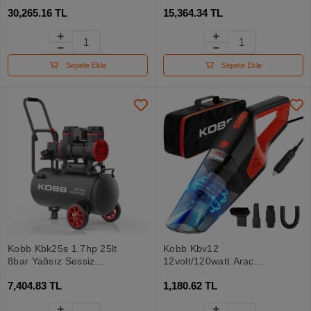
Yağsız Sessiz Taşınabilir
Sessiz Taşınabilir Hava
30,265.16 TL
15,364.34 TL
Hava Kompresörü
Kompresörü
Sepete Ekle
Sepete Ekle
Kobb Kbk25s 1.7hp 25lt
Kobb Kbv12
8bar Yağsız Sessiz
12volt/120watt Araç
Taşınabilir Hava
Süpürgesi + 5 Parça
7,404.83 TL
1,180.62 TL
Kompresörü
Aksesuar Seti + Taşıma
Çantası