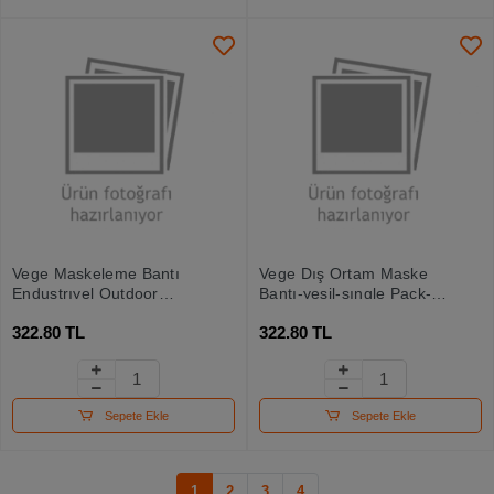
Vege Maskeleme Bantı
Vege Dış Ortam Maske
Endustrıyel Outdoor
Bantı-yeşil-sıngle Pack-
48mmx30m
tek 48x30
322.80 TL
322.80 TL
Sepete Ekle
Sepete Ekle
1
2
3
4