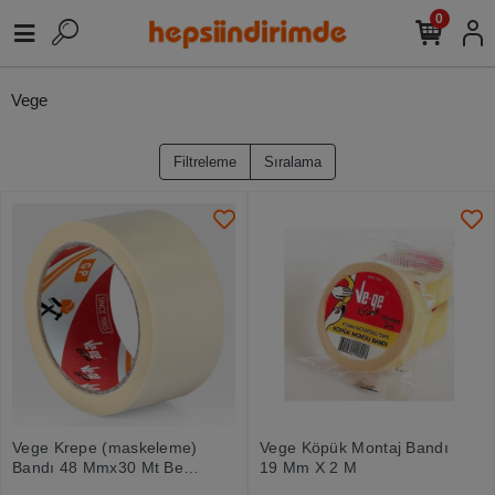
0
Vege
Filtreleme
Sıralama
Vege Krepe (maskeleme)
Vege Köpük Montaj Bandı
Bandı 48 Mmx30 Mt Bej
19 Mm X 2 M
Gp