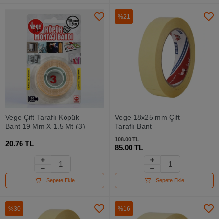
%21
Vege Çift Taraflı Köpük
Vege 18x25 mm Çift
Bant 19 Mm X 1,5 Mt (3)
Taraflı Bant
108.00 TL
20.76 TL
85.00 TL
Sepete Ekle
Sepete Ekle
%30
%16