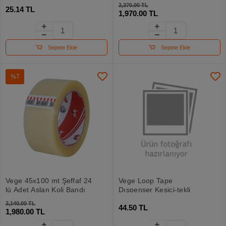
Adet Bant
2,370.00 TL
25.14 TL
1,970.00 TL
Sepete Ekle
Sepete Ekle
%7
Vege 45x100 mt Şeffaf 24
Vege Loop Tape
lü Adet Aslan Koli Bandı
Dıspenser Kesici-tekli
2,140.00 TL
44.50 TL
1,980.00 TL