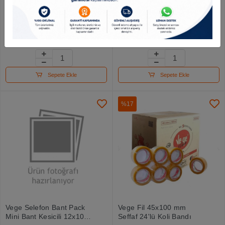
Vege Koli Bantı Aslan
Vege Bant Çift Taraflı V-
19x66 Şeffaf
hb 1 Inc 0.8 Mm
18mmx1.5m Siyah
35.03 TL
51.41 TL
Sepete Ekle
Sepete Ekle
%17
Vege Selefon Bant Pack
Vege Fil 45x100 mm
Mini Bant Kesicili 12x10 2
Şeffaf 24'lü Koli Bandı