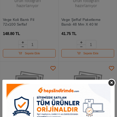
Vege Koli Bantı Fil
Vege Şeffaf Paketleme
72x100 Seffaf
Bandı 48 Mm X 40 M
148.80 TL
41.75 TL
Sepete Ekle
Sepete Ekle