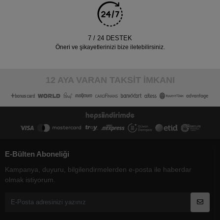
7 / 24 DESTEK
Öneri ve şikayetlerinizi bize iletebilirsiniz.
12 AYA VARAN TAKSİT İMKANI
E-Bülten Aboneliği
Kampanya, duyuru, bilgilendirmelerden e-posta ile haberdar
olmak istiyorum.